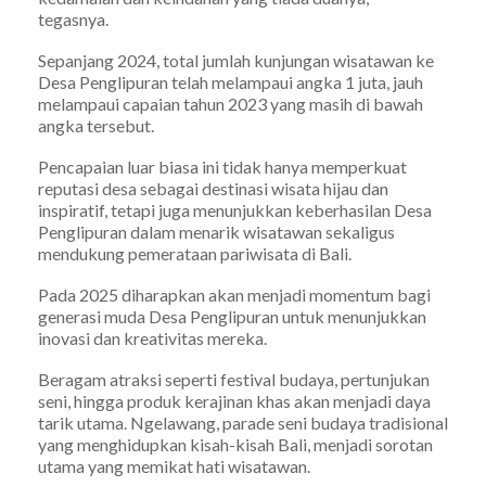
tegasnya.
Sepanjang 2024, total jumlah kunjungan wisatawan ke
Desa Penglipuran telah melampaui angka 1 juta, jauh
melampaui capaian tahun 2023 yang masih di bawah
angka tersebut.
Pencapaian luar biasa ini tidak hanya memperkuat
reputasi desa sebagai destinasi wisata hijau dan
inspiratif, tetapi juga menunjukkan keberhasilan Desa
Penglipuran dalam menarik wisatawan sekaligus
mendukung pemerataan pariwisata di Bali.
Pada 2025 diharapkan akan menjadi momentum bagi
generasi muda Desa Penglipuran untuk menunjukkan
inovasi dan kreativitas mereka.
Beragam atraksi seperti festival budaya, pertunjukan
seni, hingga produk kerajinan khas akan menjadi daya
tarik utama. Ngelawang, parade seni budaya tradisional
yang menghidupkan kisah-kisah Bali, menjadi sorotan
utama yang memikat hati wisatawan.