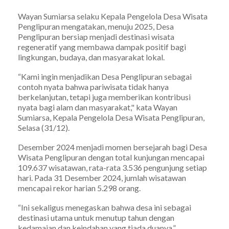
Wayan Sumiarsa selaku Kepala Pengelola Desa Wisata
Penglipuran mengatakan, menuju 2025, Desa
Penglipuran bersiap menjadi destinasi wisata
regeneratif yang membawa dampak positif bagi
lingkungan, budaya, dan masyarakat lokal.
“Kami ingin menjadikan Desa Penglipuran sebagai
contoh nyata bahwa pariwisata tidak hanya
berkelanjutan, tetapi juga memberikan kontribusi
nyata bagi alam dan masyarakat," kata Wayan
Sumiarsa, Kepala Pengelola Desa Wisata Penglipuran,
Selasa (31/12).
Desember 2024 menjadi momen bersejarah bagi Desa
Wisata Penglipuran dengan total kunjungan mencapai
109.637 wisatawan, rata-rata 3.536 pengunjung setiap
hari. Pada 31 Desember 2024, jumlah wisatawan
mencapai rekor harian 5.298 orang.
“Ini sekaligus menegaskan bahwa desa ini sebagai
destinasi utama untuk menutup tahun dengan
kedamaian dan keindahan yang tiada duanya,”